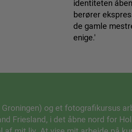
identiteten åben
berører ekspres
de gamle mestre
enige.'
 Groningen) og et fotografikursus a
d Friesland, i det åbne nord for Holl
el af mit liv. At vise mit arbejde på 