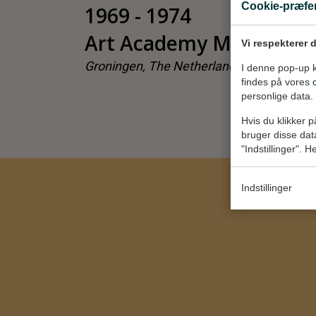
Cookie-præfe
1969 - 1974
Art Academy Minerva
Vi respekterer 
Groningen, The Netherlands
I denne pop-up k
findes på vores
personlige data.
Hvis du klikker p
bruger disse dat
"Indstillinger". H
Indstillinger