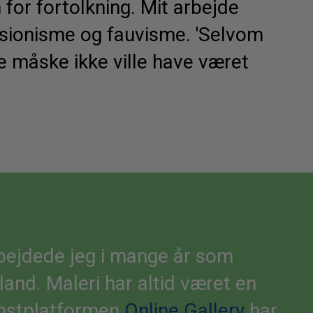
 for fortolkning. Mit arbejde
Ελληνικά
Svenska
sionisme og fauvisme. 'Selvom
Dansk
 måske ikke ville have været
Norsk
rbejdede jeg i mange år som
and. Maleri har altid været en
kunstplatformen
Online Gallery
har