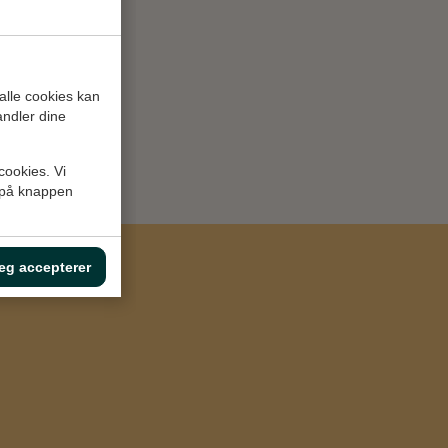
alle cookies kan
ndler dine
scookies. Vi
e på knappen
eg accepterer