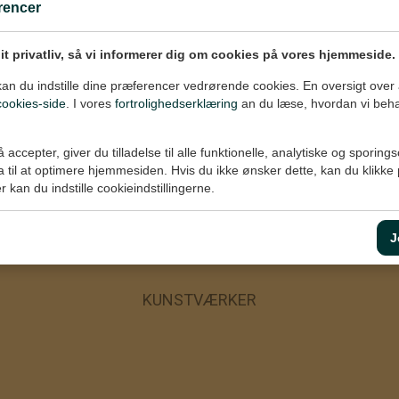
rencer
dit privatliv, så vi informerer dig om cookies på vores hjemmeside.
an du indstille dine præferencer vedrørende cookies. En oversigt over 
cookies-side
. I vores
fortrolighedserklæring
an du læse, hvordan vi beha
å accepter, giver du tilladelse til alle funktionelle, analytiske og sporing
a til at optimere hjemmesiden. Hvis du ikke ønsker dette, kan du klikk
er kan du indstille cookieindstillingerne.
J
KUNSTVÆRKER