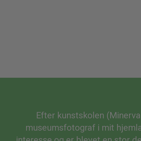
Efter kunstskolen (Minerva
museumsfotograf i mit hjemlan
interesse og er blevet en stor d