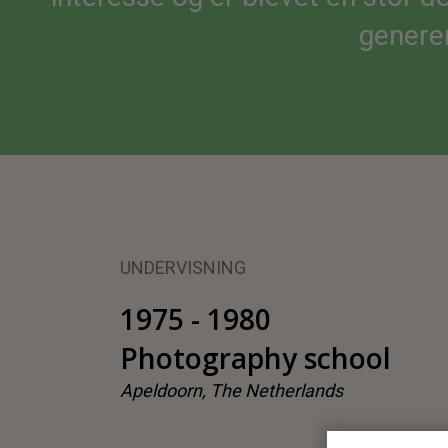
generer
UNDERVISNING
1975 - 1980
Photography school
Apeldoorn, The Netherlands