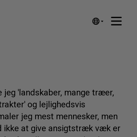
English
Nederlands
Español
Português
汉语/中文
العربية
Русский
 jeg 'landskaber, mange træer,
日本語
rakter' og lejlighedsvis
Deutsch
Français
maler jeg mest mennesker, men
Italiano
 ikke at give ansigtstræk væk er
Polski