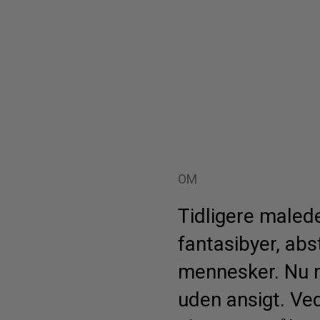
OM
Tidligere malede
fantasibyer, abst
mennesker. Nu 
uden ansigt. Ved