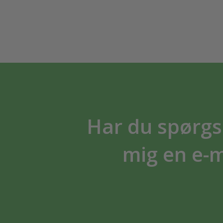
Har du spørgsm
mig en e-ma