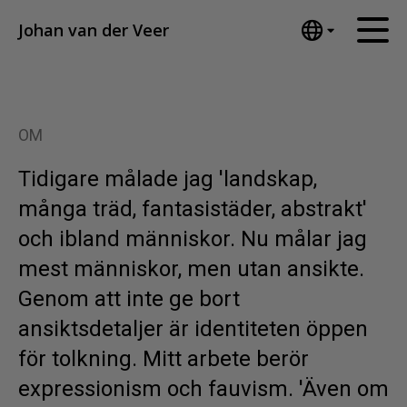
Johan van der Veer
English
Hem
Nederlands
Español
Konstverk
OM
Português
Nyheter
汉语/中文
Tidigare målade jag 'landskap,
العربية
Om mig
många träd, fantasistäder, abstrakt'
Русский
Kontakt
och ibland människor. Nu målar jag
日本語
mest människor, men utan ansikte.
Deutsch
Genom att inte ge bort
Français
ansiktsdetaljer är identiteten öppen
Italiano
Polski
för tolkning. Mitt arbete berör
Ελληνικά
expressionism och fauvism. 'Även om
Svenska