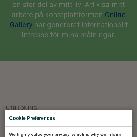
en stor del av mitt liv. Att visa mitt
arbete på konstplattformen
Online
Gallery
har genererat internationellt
intresse för mina målningar.
UTBILDNING
Cookie Preferences
1975 - 1980
Photography school
We highly value your privacy, which is why we inform