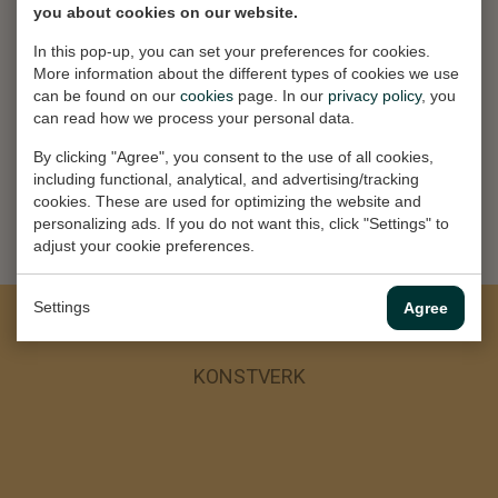
you about cookies on our website.
Apeldoorn, The Netherlands
In this pop-up, you can set your preferences for cookies.
More information about the different types of cookies we use
1969 - 1974
can be found on our
cookies
page. In our
privacy policy
, you
can read how we process your personal data.
Art Academy Minerva
By clicking "Agree", you consent to the use of all cookies,
Groningen, The Netherlands
including functional, analytical, and advertising/tracking
cookies. These are used for optimizing the website and
personalizing ads. If you do not want this, click "Settings" to
adjust your cookie preferences.
Settings
Agree
KONSTVERK